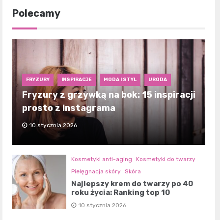
Polecamy
FRYZURY
INSPIRACJE
MODA I STYL
URODA
Fryzury z grzywką na bok: 15 inspiracji
prosto z Instagrama
10 stycznia 2026
Kosmetyki anti-aging
Kosmetyki do twarzy
Pielęgnacja skóry
Skóra
Najlepszy krem do twarzy po 40
roku życia: Ranking top 10
10 stycznia 2026