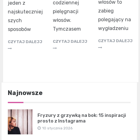
włosów to
codziennej
jeden z
zabieg
pielęgnacji
najskuteczniej
polegający na
włosów.
szych
wygładzeniu
Tymczasem
sposobów
CZYTAJ DALEJJ
CZYTAJ DALEJJ
CZYTAJ DALEJJ
Najnowsze
Fryzury z grzywką na bok: 15 inspiracji
prosto z Instagrama
10 stycznia 2026