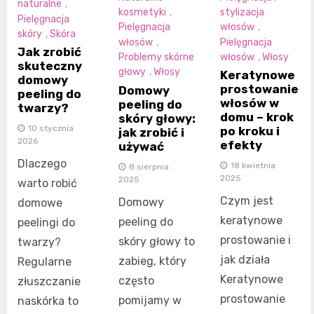
naturalne
,
kosmetyki
,
stylizacja
Pielęgnacja
Pielęgnacja
włosów
,
skóry
,
Skóra
włosów
,
Pielęgnacja
Jak zrobić
Problemy skórne
włosów
,
Włosy
skuteczny
głowy
,
Włosy
Keratynowe
domowy
prostowanie
Domowy
peeling do
włosów w
peeling do
twarzy?
domu – krok
skóry głowy:
10 stycznia
po kroku i
jak zrobić i
2026
efekty
używać
Dlaczego
18 kwietnia
8 sierpnia
2025
2025
warto robić
Czym jest
Domowy
domowe
keratynowe
peeling do
peelingi do
prostowanie i
skóry głowy to
twarzy?
jak działa
zabieg, który
Regularne
Keratynowe
często
złuszczanie
prostowanie
pomijamy w
naskórka to