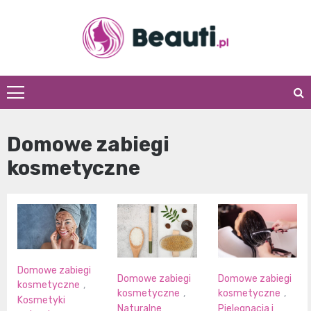
Skip
to
content
Beauti.pl
Domowe zabiegi
kosmetyczne
Domowe zabiegi
Domowe zabiegi
Domowe zabiegi
kosmetyczne
,
kosmetyczne
,
kosmetyczne
,
Kosmetyki
Naturalne
Pielęgnacja i