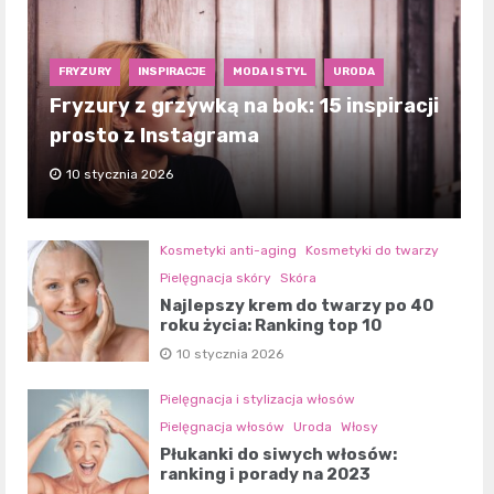
FRYZURY
INSPIRACJE
MODA I STYL
URODA
Fryzury z grzywką na bok: 15 inspiracji
prosto z Instagrama
10 stycznia 2026
Kosmetyki anti-aging
Kosmetyki do twarzy
Pielęgnacja skóry
Skóra
Najlepszy krem do twarzy po 40
roku życia: Ranking top 10
10 stycznia 2026
Pielęgnacja i stylizacja włosów
Pielęgnacja włosów
Uroda
Włosy
Płukanki do siwych włosów:
ranking i porady na 2023