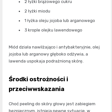
2 łyżki brązowego cukru
2 łyżki miodu
1 łyżka oleju jojoba lub arganowego
3 krople olejku lawendowego
Miód działa nawilżająco i antybakteryjnie, olej
jojoba lub arganowy głęboko odżywia, a
lawenda uspokaja podrażnioną skórę.
Środki ostrożności i
przeciwwskazania
Choć peeling do skóry głowy jest zabiegiem
bezpiecznym, istnieją pewne sytuacje, w