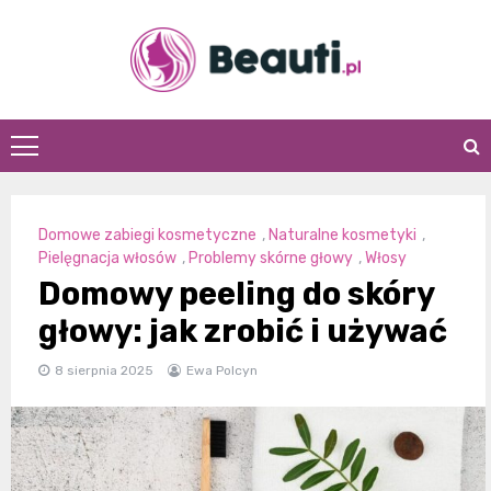
Skip
to
content
Beauti.pl
Domowe zabiegi kosmetyczne
,
Naturalne kosmetyki
,
Pielęgnacja włosów
,
Problemy skórne głowy
,
Włosy
Domowy peeling do skóry
głowy: jak zrobić i używać
8 sierpnia 2025
Ewa Polcyn