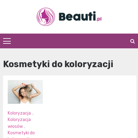
Skip
to
content
Beauti.pl
Kosmetyki do koloryzacji
Koloryzacja
,
Koloryzacja
włosów
,
Kosmetyki do