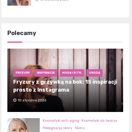
Polecamy
FRYZURY
INSPIRACJE
MODA I STYL
URODA
Fryzury z grzywką na bok: 15 inspiracji
prosto z Instagrama
10 stycznia 2026
Kosmetyki anti-aging
Kosmetyki do twarzy
Pielęgnacja skóry
Skóra