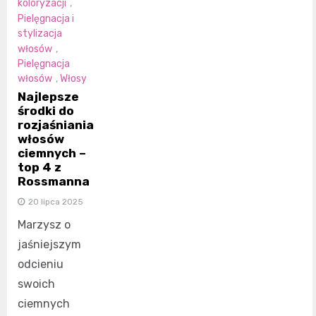
koloryzacji
,
Pielęgnacja i
stylizacja
włosów
,
Pielęgnacja
włosów
,
Włosy
Najlepsze
środki do
rozjaśniania
włosów
ciemnych –
top 4 z
Rossmanna
20 lipca 2025
Marzysz o
jaśniejszym
odcieniu
swoich
ciemnych