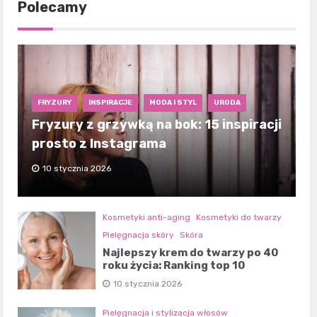
Polecamy
FRYZURY
INSPIRACJE
MODA I STYL
URODA
Fryzury z grzywką na bok: 15 inspiracji
prosto z Instagrama
10 stycznia 2026
Kosmetyki anti-aging
Kosmetyki do twarzy
Pielęgnacja skóry
Skóra
Najlepszy krem do twarzy po 40
roku życia: Ranking top 10
10 stycznia 2026
Pielęgnacja i stylizacja włosów