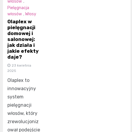
włosów
,
Pielęgnacja
włosów
,
Włosy
Olaplex w
pielęgnacji
domowej i
salonowej:
jak działa i
jakie efekty
daje?
23 kwietnia
2025
Olaplex to
innowacyjny
system
pielęgnacji
włosów, który
zrewolucjoniz
ował podejście