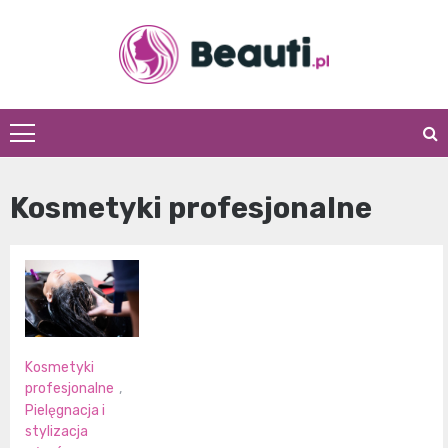
Skip
to
content
Beauti.pl
Kosmetyki profesjonalne
Kosmetyki
profesjonalne
,
Pielęgnacja i
stylizacja