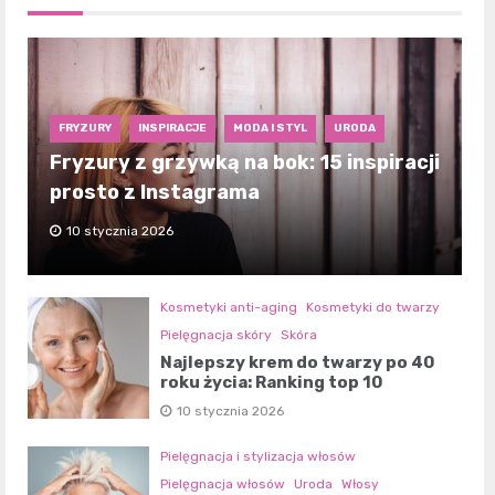
FRYZURY
INSPIRACJE
MODA I STYL
URODA
Fryzury z grzywką na bok: 15 inspiracji
prosto z Instagrama
10 stycznia 2026
Kosmetyki anti-aging
Kosmetyki do twarzy
Pielęgnacja skóry
Skóra
Najlepszy krem do twarzy po 40
roku życia: Ranking top 10
10 stycznia 2026
Pielęgnacja i stylizacja włosów
Pielęgnacja włosów
Uroda
Włosy