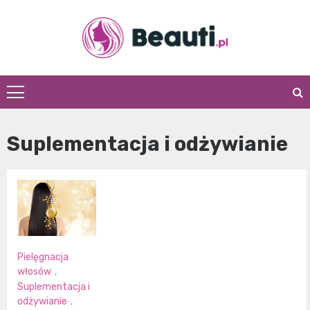
Skip
to
content
Beauti.pl
Suplementacja i odżywianie
Pielęgnacja
włosów
,
Suplementacja i
odżywianie
,