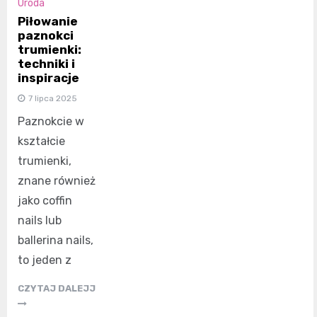
Uroda
Piłowanie
paznokci
trumienki:
techniki i
inspiracje
7 lipca 2025
Paznokcie w
kształcie
trumienki,
znane również
jako coffin
nails lub
ballerina nails,
to jeden z
CZYTAJ DALEJJ