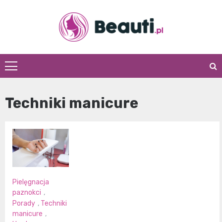
Skip
to
content
Beauti.pl
Techniki manicure
Pielęgnacja
paznokci
,
Porady
,
Techniki
manicure
,