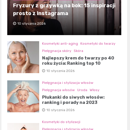
Fryzury z grzywką na bok: 15 inspiracji
prosto z Instagrama
10 stycznia 2026
Kosmetyki anti-aging
Kosmetyki do twarzy
Pielęgnacja skóry
Skóra
Najlepszy krem do twarzy po 40
roku życia: Ranking top 10
10 stycznia 2026
Pielęgnacja i stylizacja włosów
Pielęgnacja włosów
Uroda
Włosy
Płukanki do siwych włosów:
ranking i porady na 2023
10 stycznia 2026
Kosmetyki do stylizacji
Pielęgnacja i stylizacja włosów