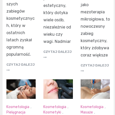
szych
jako
estetyczny,
zabiegów
mezoterapia
który dotyka
kosmetycznyc
mikroigłowa, to
wiele osób,
h, który w
nowoczesny
niezależnie od
ostatnich
zabieg
wieku czy
latach zyskał
kosmetyczny,
wagi. Nadmiar
ogromną
który zdobywa
CZYTAJ DALEJJ
popularność.
coraz większe
CZYTAJ DALEJJ
CZYTAJ DALEJJ
Kosmetologia
,
Kosmetologia
,
Kosmetologia
,
Pielęgnacja
Kosmetyki
,
Masaże
,