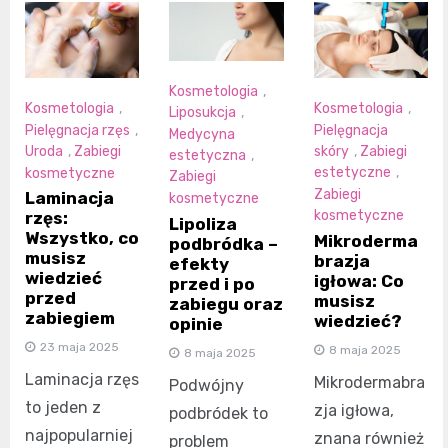
Kosmetologia
,
Kosmetologia
,
Kosmetologia
,
Liposukcja
,
Pielęgnacja rzęs
,
Pielęgnacja
Medycyna
Uroda
,
Zabiegi
skóry
,
Zabiegi
estetyczna
,
kosmetyczne
estetyczne
,
Zabiegi
Zabiegi
Laminacja
kosmetyczne
kosmetyczne
rzęs:
Lipoliza
Wszystko, co
Mikroderma
podbródka –
musisz
brazja
efekty
wiedzieć
igłowa: Co
przed i po
przed
musisz
zabiegu oraz
zabiegiem
wiedzieć?
opinie
23 maja 2025
8 maja 2025
8 maja 2025
Laminacja rzęs
Mikrodermabra
Podwójny
to jeden z
zja igłowa,
podbródek to
najpopularniej
znana również
problem