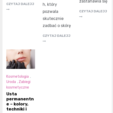
zastanawia się
CZYTAJ DALEJJ
h, który
pozwala
CZYTAJ DALEJJ
skutecznie
zadbać o skórę
CZYTAJ DALEJJ
Kosmetologia
,
Uroda
,
Zabiegi
kosmetyczne
Usta
permanentn
e – kolory,
techniki i