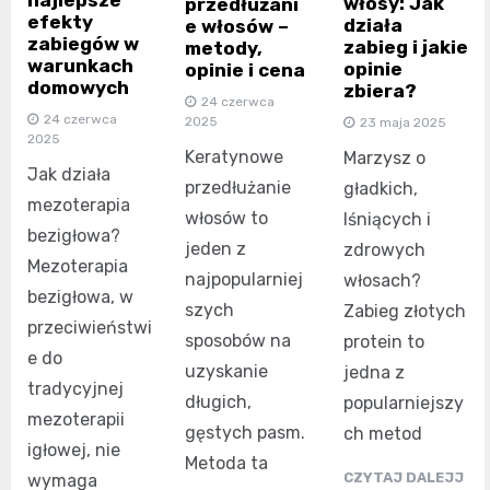
włosy: Jak
przedłużani
efekty
działa
e włosów –
zabiegów w
zabieg i jakie
metody,
warunkach
opinie
opinie i cena
domowych
zbiera?
24 czerwca
24 czerwca
2025
23 maja 2025
2025
Keratynowe
Marzysz o
Jak działa
przedłużanie
gładkich,
mezoterapia
włosów to
lśniących i
bezigłowa?
jeden z
zdrowych
Mezoterapia
najpopularniej
włosach?
bezigłowa, w
szych
Zabieg złotych
przeciwieństwi
sposobów na
protein to
e do
uzyskanie
jedna z
tradycyjnej
długich,
popularniejszy
mezoterapii
gęstych pasm.
ch metod
igłowej, nie
Metoda ta
CZYTAJ DALEJJ
wymaga