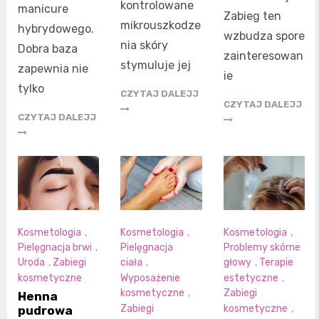
kontrolowane
manicure
Zabieg ten
mikrouszkodze
hybrydowego.
wzbudza spore
nia skóry
Dobra baza
zainteresowan
stymuluje jej
zapewnia nie
ie
tylko
CZYTAJ DALEJJ
CZYTAJ DALEJJ
CZYTAJ DALEJJ
Kosmetologia
,
Kosmetologia
,
Kosmetologia
,
Pielęgnacja brwi
,
Pielęgnacja
Problemy skórne
Uroda
,
Zabiegi
ciała
,
głowy
,
Terapie
kosmetyczne
Wyposażenie
estetyczne
,
kosmetyczne
,
Zabiegi
Henna
Zabiegi
kosmetyczne
,
pudrowa