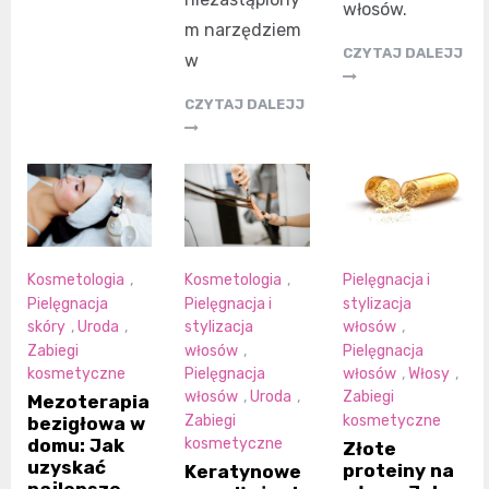
włosów.
m narzędziem
CZYTAJ DALEJJ
w
CZYTAJ DALEJJ
Kosmetologia
,
Kosmetologia
,
Pielęgnacja i
Pielęgnacja
Pielęgnacja i
stylizacja
skóry
,
Uroda
,
stylizacja
włosów
,
Zabiegi
włosów
,
Pielęgnacja
kosmetyczne
Pielęgnacja
włosów
,
Włosy
,
włosów
,
Uroda
,
Zabiegi
Mezoterapia
Zabiegi
kosmetyczne
bezigłowa w
domu: Jak
kosmetyczne
Złote
uzyskać
proteiny na
Keratynowe
najlepsze