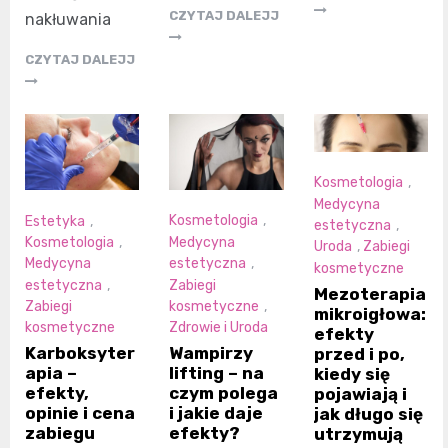
CZYTAJ DALEJJ
nakłuwania
CZYTAJ DALEJJ
Kosmetologia
,
Medycyna
Estetyka
,
Kosmetologia
,
estetyczna
,
Kosmetologia
,
Medycyna
Uroda
,
Zabiegi
Medycyna
estetyczna
,
kosmetyczne
estetyczna
,
Zabiegi
Mezoterapia
Zabiegi
kosmetyczne
,
mikroigłowa:
kosmetyczne
Zdrowie i Uroda
efekty
Karboksyter
Wampirzy
przed i po,
apia –
lifting – na
kiedy się
efekty,
czym polega
pojawiają i
opinie i cena
i jakie daje
jak długo się
zabiegu
efekty?
utrzymują