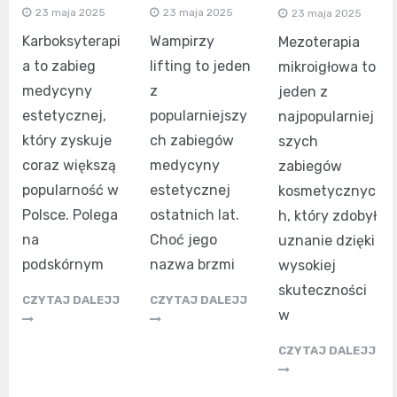
23 maja 2025
23 maja 2025
23 maja 2025
Karboksyterapi
Wampirzy
Mezoterapia
a to zabieg
lifting to jeden
mikroigłowa to
medycyny
z
jeden z
estetycznej,
popularniejszy
najpopularniej
który zyskuje
ch zabiegów
szych
coraz większą
medycyny
zabiegów
popularność w
estetycznej
kosmetycznyc
Polsce. Polega
ostatnich lat.
h, który zdobył
na
Choć jego
uznanie dzięki
podskórnym
nazwa brzmi
wysokiej
skuteczności
CZYTAJ DALEJJ
CZYTAJ DALEJJ
w
CZYTAJ DALEJJ