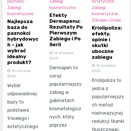
paznokci
,
Zabiegi
estetyczne
,
Zabiegi
kosmetyczne
Zabiegi
kosmetyczne
kosmetyczne
,
Efekty
Zdrowie i Uroda
Dermapenu:
Najlepsza
Rezultaty Po
baza do
Kriolipoliza:
Pierwszym
paznokci
efekty,
Zabiegu i Po
hybrydowyc
opinie i
Serii
h – jak
skutki
wybrać
uboczne
14 września
idealny
zabiegu
2025
produkt?
14 września
Dermapen to
2025
10 stycznia
coraz
2026
Kriolipoliza to
popularniejszy
Wybór
jedna z
zabieg w
odpowiedniej
popularniejszy
gabinetach
bazy to
ch metod
kosmetologicz
podstawa
nieinwazyjnej
nych, który
trwałego i
redukcji tkanki
poprzez
estetycznego
tłuszczowej.