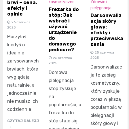
brwi – cena,
kosmetyczne
Zdrowie i
efekty i
pielęgnacja
Frezarka do
opinie
stóp: Jak
Darsonwaliz
wybrać i
acja skóry
26 czerwca
używać
głowy:
2025
urządzenie
efekty i
Marzyłaś
do
przeciwwska
domowego
zania
kiedyś o
pedicure?
idealnie
25 czerwca
2025
26 czerwca
zarysowanych
2025
Darsonwalizac
brwiach, które
Domowa
ja to zabieg
wyglądają
pielęgnacja
kosmetyczny,
naturalnie, a
stóp zyskuje
który zyskuje
jednocześnie
na
coraz większą
nie musisz ich
popularności, a
popularność w
codziennie
frezarka do
pielęgnacji
stóp staje się
CZYTAJ DALEJJ
skóry głowy i
niezastąpiony