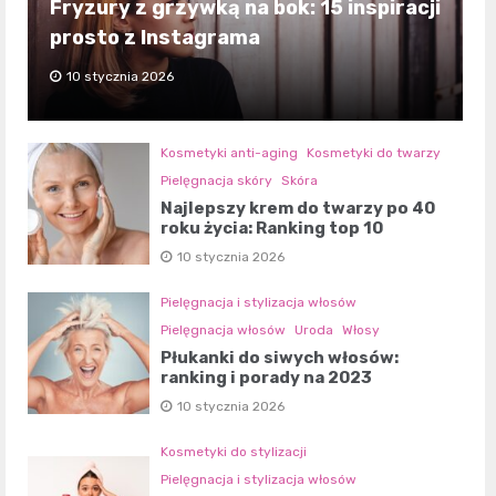
Fryzury z grzywką na bok: 15 inspiracji
prosto z Instagrama
10 stycznia 2026
Kosmetyki anti-aging
Kosmetyki do twarzy
Pielęgnacja skóry
Skóra
Najlepszy krem do twarzy po 40
roku życia: Ranking top 10
10 stycznia 2026
Pielęgnacja i stylizacja włosów
Pielęgnacja włosów
Uroda
Włosy
Płukanki do siwych włosów:
ranking i porady na 2023
10 stycznia 2026
Kosmetyki do stylizacji
Pielęgnacja i stylizacja włosów