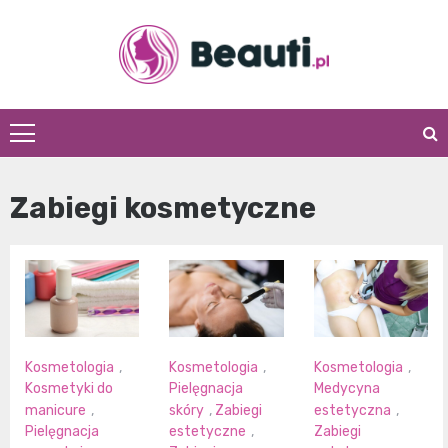
Skip
to
content
Beauti.pl
Zabiegi kosmetyczne
Kosmetologia
,
Kosmetologia
,
Kosmetologia
,
Kosmetyki do
Pielęgnacja
Medycyna
manicure
,
skóry
,
Zabiegi
estetyczna
,
Pielęgnacja
estetyczne
,
Zabiegi