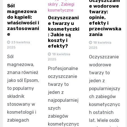
Oczyszczani
skóry
,
Zabiegi
Sól
e wodorowe
kosmetyczne
magnezowa
twarzy:
do kąpieli:
opinie,
Oczyszczani
właściwości i
efekty i
e twarzy u
zastosowani
przeciwwska
kosmetyczki
e
zania
: Jakie są
koszty i
23 kwietnia
18 kwietnia
efekty?
2025
2025
18 kwietnia
Sól
Oczyszczanie
2025
magnezowa,
wodorowe
Profesjonalne
znana również
twarzy to
oczyszczanie
jako sól Epsom,
jeden z
twarzy to
to popularny
popularniejszy
jeden z
składnik
ch zabiegów
najpopularniej
stosowany w
kosmetycznyc
szych
kosmetologii i
h ostatnich
zabiegów
zabiegach
lat. Wiele osób
kosmetycznyc