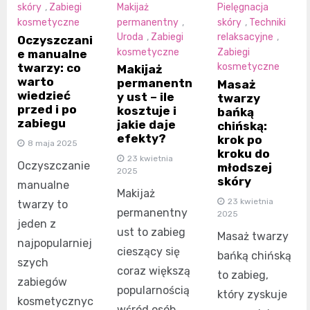
skóry
,
Zabiegi
Makijaż
Pielęgnacja
kosmetyczne
permanentny
,
skóry
,
Techniki
Uroda
,
Zabiegi
relaksacyjne
,
Oczyszczani
kosmetyczne
Zabiegi
e manualne
twarzy: co
kosmetyczne
Makijaż
warto
permanentn
Masaż
wiedzieć
y ust – ile
twarzy
przed i po
kosztuje i
bańką
zabiegu
jakie daje
chińską:
efekty?
krok po
8 maja 2025
kroku do
23 kwietnia
Oczyszczanie
młodszej
2025
skóry
manualne
Makijaż
23 kwietnia
twarzy to
permanentny
2025
jeden z
ust to zabieg
Masaż twarzy
najpopularniej
cieszący się
bańką chińską
szych
coraz większą
to zabieg,
zabiegów
popularnością
który zyskuje
kosmetycznyc
wśród osób