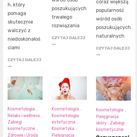
coraz większą
h, który
poszukujących
popularność
pomaga
trwałego
wśród osób
skutecznie
rozwiązania
poszukujących
walczyć z
naturalnych
CZYTAJ DALEJJ
niedoskonałoś
ciami
CZYTAJ DALEJJ
CZYTAJ DALEJJ
Kosmetologia
,
Kosmetologia
,
Kosmetologia
,
Relaks i wellness
,
Kosmetologia
Pielęgnacja
Zabiegi
estetyczna
,
skóry
,
Zabiegi
kosmetyczne
,
Kosmetyka
,
kosmetyczne
Zdrowie i Uroda
Pielęgnacja