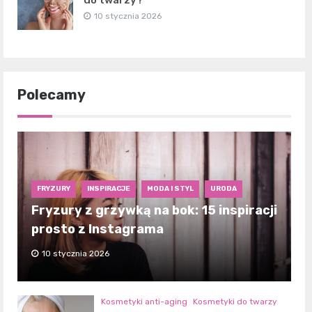
10 stycznia 2026
Polecamy
FRYZURY
INSPIRACJE
MODA I STYL
URODA
Fryzury z grzywką na bok: 15 inspiracji
prosto z Instagrama
10 stycznia 2026
Kosmetyki anti-aging
Kosmetyki do twarzy