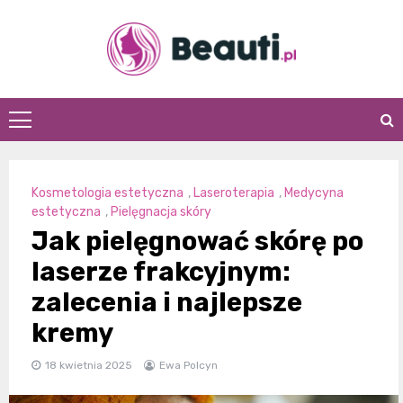
Skip
to
content
Beauti.pl
Kosmetologia estetyczna
,
Laseroterapia
,
Medycyna
estetyczna
,
Pielęgnacja skóry
Jak pielęgnować skórę po
laserze frakcyjnym:
zalecenia i najlepsze
kremy
18 kwietnia 2025
Ewa Polcyn