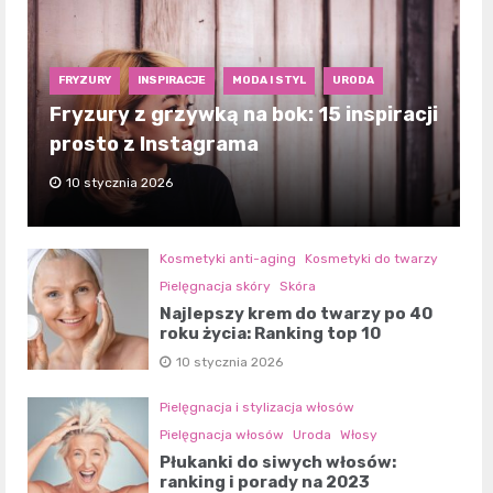
FRYZURY
INSPIRACJE
MODA I STYL
URODA
Fryzury z grzywką na bok: 15 inspiracji
prosto z Instagrama
10 stycznia 2026
Kosmetyki anti-aging
Kosmetyki do twarzy
Pielęgnacja skóry
Skóra
Najlepszy krem do twarzy po 40
roku życia: Ranking top 10
10 stycznia 2026
Pielęgnacja i stylizacja włosów
Pielęgnacja włosów
Uroda
Włosy
Płukanki do siwych włosów:
ranking i porady na 2023