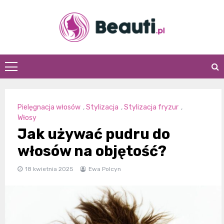
Skip
to
content
Beauti.pl
Pielęgnacja włosów
,
Stylizacja
,
Stylizacja fryzur
,
Włosy
Jak używać pudru do
włosów na objętość?
18 kwietnia 2025
Ewa Polcyn