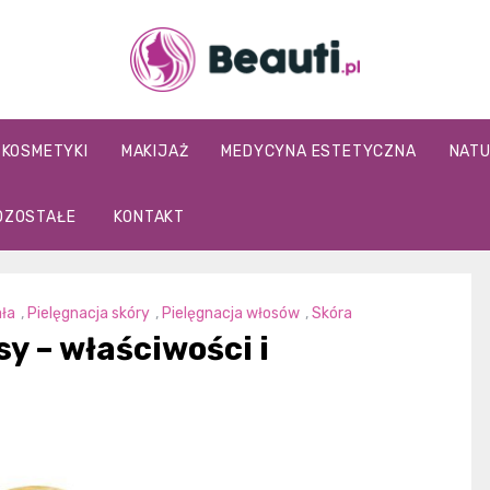
Beauti.pl
KOSMETYKI
MAKIJAŻ
MEDYCYNA ESTETYCZNA
NATU
OZOSTAŁE
KONTAKT
ała
,
Pielęgnacja skóry
,
Pielęgnacja włosów
,
Skóra
sy – właściwości i