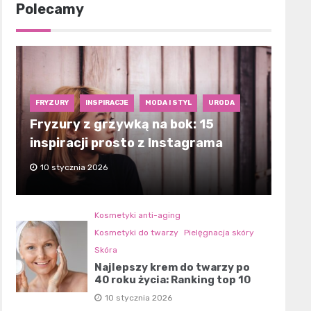
Polecamy
FRYZURY
INSPIRACJE
MODA I STYL
URODA
Fryzury z grzywką na bok: 15
inspiracji prosto z Instagrama
10 stycznia 2026
Kosmetyki anti-aging
Kosmetyki do twarzy
Pielęgnacja skóry
Skóra
Najlepszy krem do twarzy po
40 roku życia: Ranking top 10
10 stycznia 2026