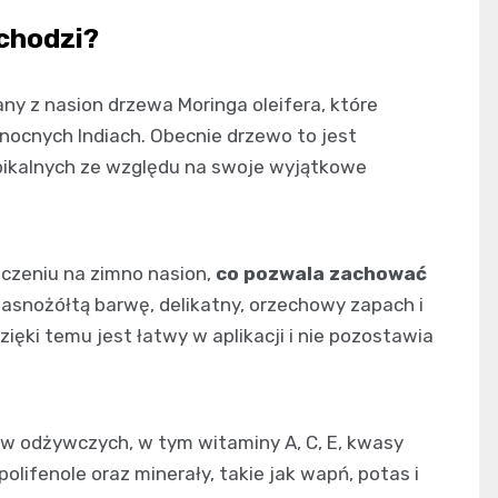
ochodzi?
any z nasion drzewa Moringa oleifera, które
łnocnych Indiach. Obecnie drzewo to jest
opikalnych ze względu na swoje wyjątkowe
oczeniu na zimno nasion,
co pozwala zachować
 jasnożółtą barwę, delikatny, orzechowy zapach i
zięki temu jest łatwy w aplikacji i nie pozostawia
ów odżywczych, w tym witaminy A, C, E, kwasy
olifenole oraz minerały, takie jak wapń, potas i