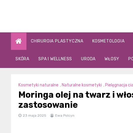
Skip
to
content
CHIRURGIA PLASTYCZNA
KOSMETOLOGIA
SKÓRA
SPA I WELLNESS
URODA
WŁOSY
P
Kosmetyki naturalne
,
Naturalne kosmetyki
,
Pielęgnacja ci
Moringa olej na twarz i wło
zastosowanie
23 maja 2025
Ewa Polcyn