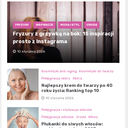
FRYZURY
INSPIRACJE
MODA I STYL
URODA
Fryzury z grzywką na bok: 15 inspiracji
prosto z Instagrama
10 stycznia 2026
Kosmetyki anti-aging
Kosmetyki do twarzy
Pielęgnacja skóry
Skóra
Najlepszy krem do twarzy po 40
roku życia: Ranking top 10
10 stycznia 2026
Pielęgnacja i stylizacja włosów
Pielęgnacja włosów
Uroda
Włosy
Płukanki do siwych włosów: