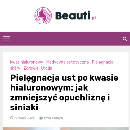
Skip
to
content
Beauti.pl
Kwas hialuronowy
,
Medycyna estetyczna
,
Pielęgnacja
skóry
,
Zdrowie i Uroda
Pielęgnacja ust po kwasie
hialuronowym: jak
zmniejszyć opuchliznę i
siniaki
8 maja 2025
Ewa Polcyn