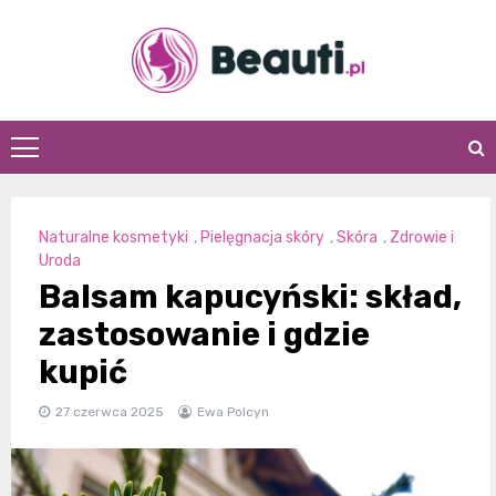
Skip
to
content
Beauti.pl
Naturalne kosmetyki
,
Pielęgnacja skóry
,
Skóra
,
Zdrowie i
Uroda
Balsam kapucyński: skład,
zastosowanie i gdzie
kupić
27 czerwca 2025
Ewa Polcyn