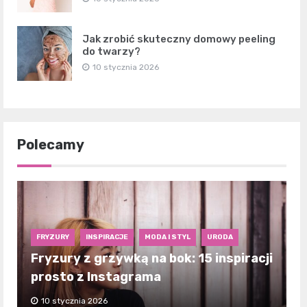
Jak zrobić skuteczny domowy peeling
do twarzy?
10 stycznia 2026
Polecamy
FRYZURY
INSPIRACJE
MODA I STYL
URODA
Fryzury z grzywką na bok: 15 inspiracji
prosto z Instagrama
10 stycznia 2026