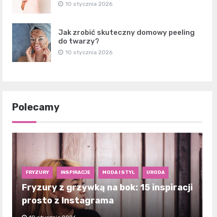
10 stycznia 2026
Jak zrobić skuteczny domowy peeling
do twarzy?
10 stycznia 2026
Polecamy
FRYZURY
INSPIRACJE
MODA I STYL
URODA
Fryzury z grzywką na bok: 15 inspiracji
prosto z Instagrama