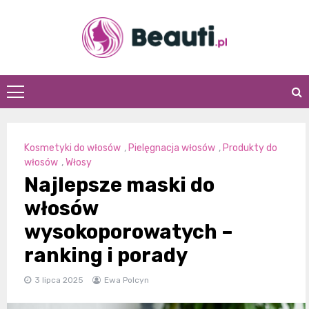
Skip
to
content
Beauti.pl
Kosmetyki do włosów
,
Pielęgnacja włosów
,
Produkty do
włosów
,
Włosy
Najlepsze maski do
włosów
wysokoporowatych –
ranking i porady
3 lipca 2025
Ewa Polcyn