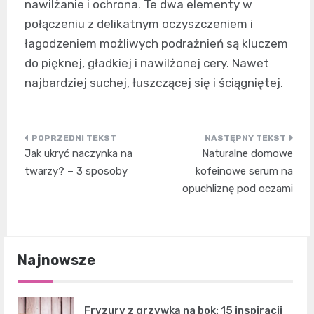
nawilżanie i ochrona. Te dwa elementy w
połączeniu z delikatnym oczyszczeniem i
łagodzeniem możliwych podrażnień są kluczem
do pięknej, gładkiej i nawilżonej cery. Nawet
najbardziej suchej, łuszczącej się i ściągniętej.
Nawigacja
Jak ukryć naczynka na
Naturalne domowe
wpisu
twarzy? – 3 sposoby
kofeinowe serum na
opuchliznę pod oczami
Najnowsze
Fryzury z grzywką na bok: 15 inspiracji