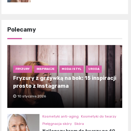
Polecamy
FRYZURY
INSPIRACJE
MODA I STYL
URODA
Fryzury z grzywką na bok: 15 inspiracji
prosto z Instagrama
10 stycznia 2026
Kosmetyki anti-aging
Kosmetyki do twarzy
Pielęgnacja skóry
Skóra