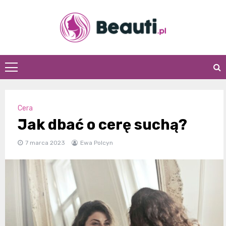
Skip
to
content
Beauti.pl
Cera
Jak dbać o cerę suchą?
7 marca 2023
Ewa Polcyn