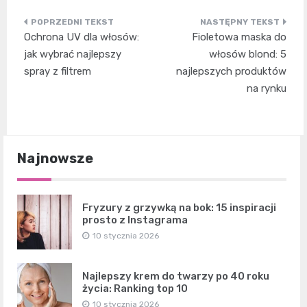
Nawigacja
Ochrona UV dla włosów:
Fioletowa maska do
wpisu
jak wybrać najlepszy
włosów blond: 5
spray z filtrem
najlepszych produktów
na rynku
Najnowsze
Fryzury z grzywką na bok: 15 inspiracji
prosto z Instagrama
10 stycznia 2026
Najlepszy krem do twarzy po 40 roku
życia: Ranking top 10
10 stycznia 2026