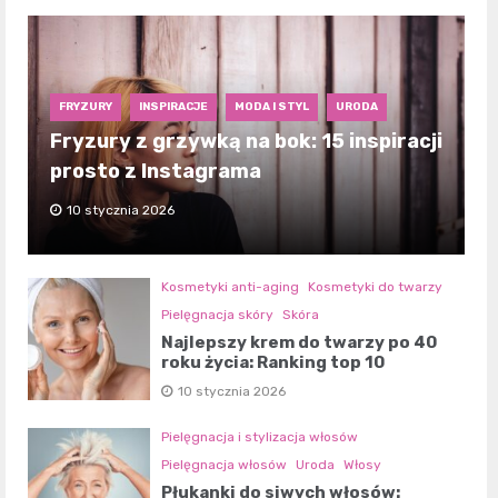
FRYZURY
INSPIRACJE
MODA I STYL
URODA
Fryzury z grzywką na bok: 15 inspiracji
prosto z Instagrama
10 stycznia 2026
Kosmetyki anti-aging
Kosmetyki do twarzy
Pielęgnacja skóry
Skóra
Najlepszy krem do twarzy po 40
roku życia: Ranking top 10
10 stycznia 2026
Pielęgnacja i stylizacja włosów
Pielęgnacja włosów
Uroda
Włosy
Płukanki do siwych włosów: