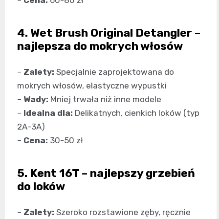
–
Cena:
60-80 zł
4. Wet Brush Original Detangler –
najlepsza do mokrych włosów
–
Zalety:
Specjalnie zaprojektowana do
mokrych włosów, elastyczne wypustki
–
Wady:
Mniej trwała niż inne modele
–
Idealna dla:
Delikatnych, cienkich loków (typ
2A-3A)
–
Cena:
30-50 zł
5. Kent 16T – najlepszy grzebień
do loków
–
Zalety:
Szeroko rozstawione zęby, ręcznie