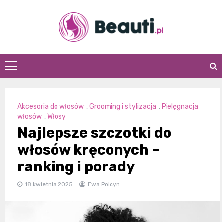
Skip
to
content
Beauti.pl
Akcesoria do włosów
,
Grooming i stylizacja
,
Pielęgnacja
włosów
,
Włosy
Najlepsze szczotki do
włosów kręconych –
ranking i porady
18 kwietnia 2025
Ewa Polcyn