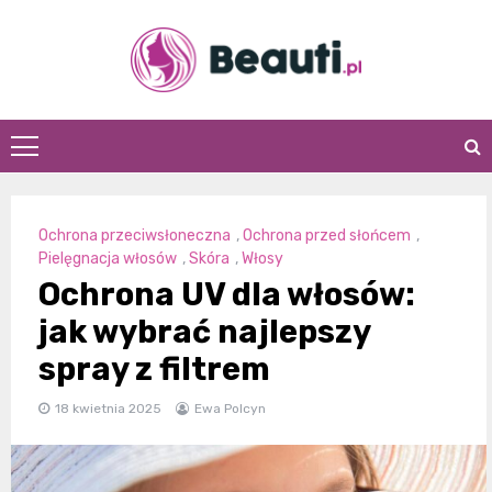
Skip
to
content
Beauti.pl
Ochrona przeciwsłoneczna
,
Ochrona przed słońcem
,
Pielęgnacja włosów
,
Skóra
,
Włosy
Ochrona UV dla włosów:
jak wybrać najlepszy
spray z filtrem
18 kwietnia 2025
Ewa Polcyn