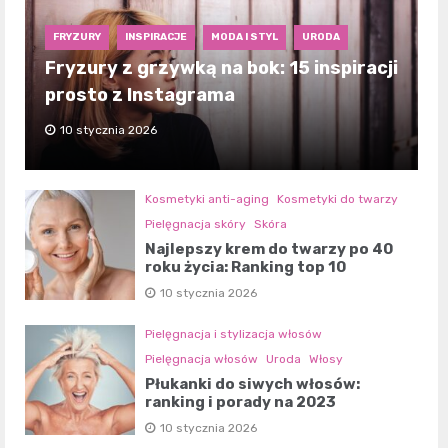
FRYZURY
INSPIRACJE
MODA I STYL
URODA
Fryzury z grzywką na bok: 15 inspiracji
prosto z Instagrama
10 stycznia 2026
Kosmetyki anti-aging
Kosmetyki do twarzy
Pielęgnacja skóry
Skóra
Najlepszy krem do twarzy po 40
roku życia: Ranking top 10
10 stycznia 2026
Pielęgnacja i stylizacja włosów
Pielęgnacja włosów
Uroda
Włosy
Płukanki do siwych włosów:
ranking i porady na 2023
10 stycznia 2026