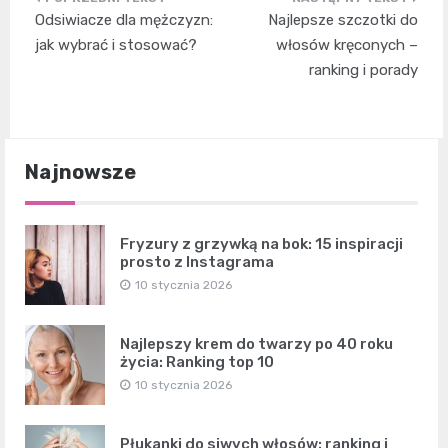
Nawigacja
Odsiwiacze dla mężczyzn:
Najlepsze szczotki do
wpisu
jak wybrać i stosować?
włosów kręconych –
ranking i porady
Najnowsze
Fryzury z grzywką na bok: 15 inspiracji
prosto z Instagrama
10 stycznia 2026
Najlepszy krem do twarzy po 40 roku
życia: Ranking top 10
10 stycznia 2026
Płukanki do siwych włosów: ranking i